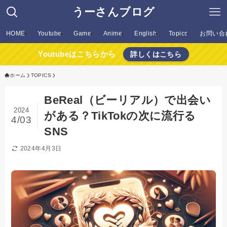
うーさんブログ
HOME
Youtube
Game
Anime
English
Topics
お問い合
Youtubeはこちらから
詳しくはこちら
ホーム
TOPICS
BeReal（ビーリアル）で出会い
2024
がある？TikTokの次に流行る
4/03
SNS
2024年4月3日