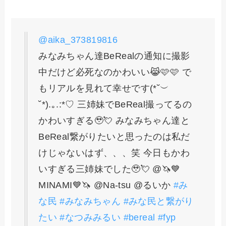
@aika_373819816
みなみちゃん達BeRealの通知に撮影
中だけど必死なのかわいい😹🩷🩷 で
もリアルを見れて幸せです(*˘︶
˘*).｡.:*♡ 三姉妹でBeReal撮ってるの
かわいすぎる🥹💘 みなみちゃん達と
BeReal繋がりたいと思ったのは私だ
けじゃないはず、、、笑 今日もかわ
いすぎる三姉妹でした🥹💘 @🦄💙
MINAMI💙🦄 @Na-tsu @るいか
#み
な民
#みなみちゃん
#みな民と繋がり
たい
#なつみみるい
#bereal
#fyp