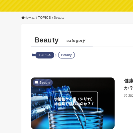
ホーム
TOPICS
Beauty
Beauty
– category –
TOPICS
Beauty
健
Beauty
か
20