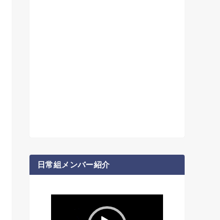
日常組メンバー紹介
動
画
プ