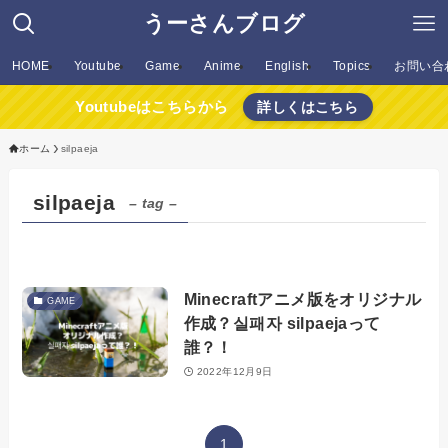
うーさんブログ
HOME
Youtube
Game
Anime
English
Topics
お問い合
Youtubeはこちらから
詳しくはこちら
ホーム
silpaeja
silpaeja
– tag –
Minecraftアニメ版をオリジナル
GAME
作成？실패자 silpaejaって
誰？！
2022年12月9日
1