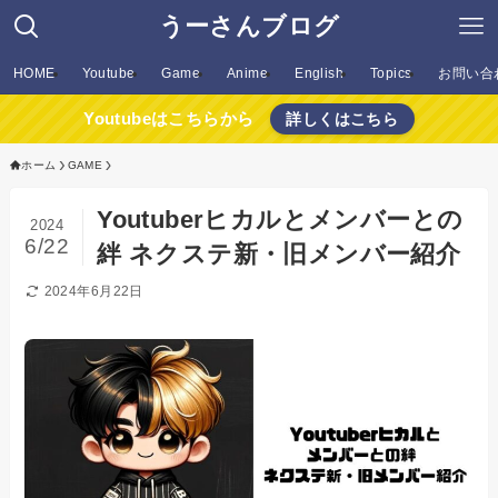
うーさんブログ
HOME
Youtube
Game
Anime
English
Topics
お問い合
Youtubeはこちらから
詳しくはこちら
ホーム
GAME
Youtuberヒカルとメンバーとの
2024
6/22
絆 ネクステ新・旧メンバー紹介
2024年6月22日