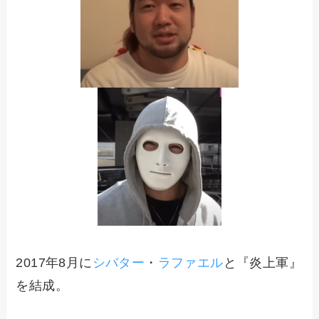
2017年8月に
シバター
・
ラファエル
と『炎上軍』
を結成。